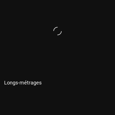
Nous accompagnons
l'escale sur l’île d’Yeu de
Jonathan Rebouillat, un
origamiste à la découverte
des espèces locales.
À travers son art, l'origami,
Jonathan tient entre ses
mains la grâce et la
subtilité des oiseaux qu’il
observe
Longs-métrages