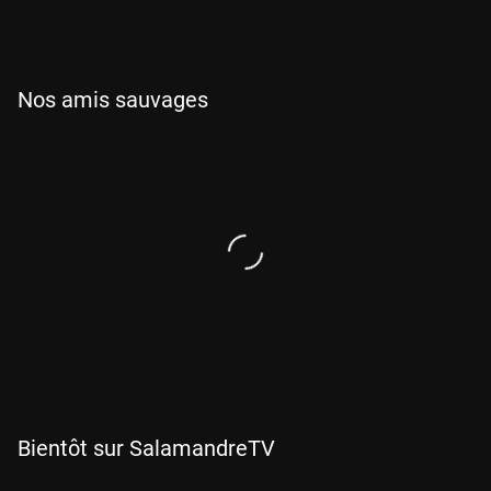
12 min
Nos amis sauvages
26 min
Bientôt sur SalamandreTV
A partir du 23 septembre