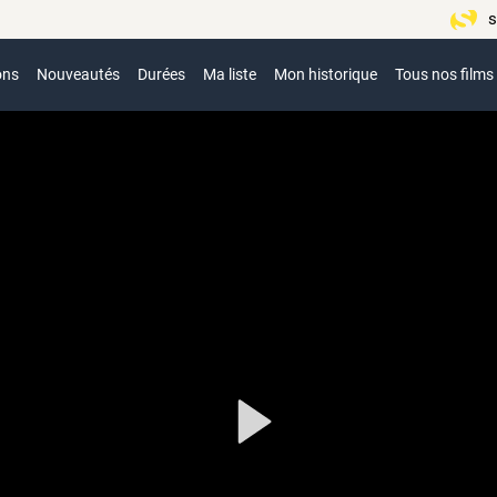
s
ons
Nouveautés
Durées
Ma liste
Mon historique
Tous nos films