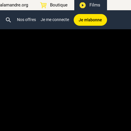
alamandre.org
Boutique
Films
Nos offres
Je me connecte
Je m'abonne