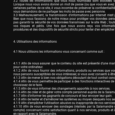
3.2 Toutes les informations que vous nous fournissez sont stockées su
Lorsque nous vous avons donné un mot de passe (ou que vous en avez ch
certaines parties de ce site, il vous incombe de préserver la confidentiali
vous demandons de ne partager les mots de passe avec personne.

3.3 Malheureusement, la transmission d'informations par Internet n'est 
Bien que nous fassions de notre mieux pour protéger vos données pers
pas garantir la sécurité de vos données transmises sur le site Web ; toute
vos risques et périls. Une fois que nous avons reçu vos informatio
procédures et des dispositifs de sécurité stricts pour tenter d'en empêche
4. Utilisations des informations
4.1 Nous utilisons les informations vous concernant comme suit :
4.1.1 Afin de nous assurer que le contenu du site est présenté d’une man
pour votre ordinateur.

4.1.2 Afin de vous fournir des informations, produits ou services que 
nous pensons susceptibles de vous intéresser, si vous avez consenti à être c
4.1.3 Afin de mener à bien nos obligations découlant de tout contrat concl
4.1.4 Afin de vous permettre de participer à des fonctions interactives de 
choisissez de le faire.

4.1.5 Afin de vous informer des changements apportés à nos services.

4.1.6 Afin de créer et de gérer votre compte personnel auprès de la Salama
4.1.7 Afin d’informer les gagnants de concours et leur envoyer leur gain.

4.1.8 Afin de tester et d’améliorer les systèmes au moyen desquels nos ser
4.1.9 Afin d’empêcher l’utilisation abusive ou inappropriée de nos services.
4.1.10 Afin de vous envoyer des sondages (réalisés par la Salamandre ou
compte) concernant votre satisfaction quant à nos services, produits et à
en rapport avec la Salamandre.