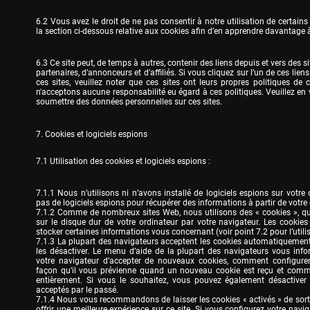
6.2 Vous avez le droit de ne pas consentir à notre utilisation de certains 
la section ci-dessous relative aux cookies afin d’en apprendre davantage à
6.3 Ce site peut, de temps à autres, contenir des liens depuis et vers des s
partenaires, d’annonceurs et d’affiliés. Si vous cliquez sur l’un de ces liens 
ces sites, veuillez noter que ces sites ont leurs propres politiques de c
n'acceptons aucune responsabilité eu égard à ces politiques. Veuillez en v
soumettre des données personnelles sur ces sites.
7. Cookies et logiciels espions
7.1 Utilisation des cookies et logiciels espions :
7.1.1 Nous n’utilisons ni n’avons installé de logiciels espions sur votre o
pas de logiciels espions pour récupérer des informations à partir de votre o
7.1.2 Comme de nombreux sites Web, nous utilisons des « cookies », qui 
sur le disque dur de votre ordinateur par votre navigateur. Les cookies n
stocker certaines informations vous concernant (voir point 7.2 pour l’utilisa
7.1.3 La plupart des navigateurs acceptent les cookies automatiquement
les désactiver. Le menu d’aide de la plupart des navigateurs vous in
votre navigateur d’accepter de nouveaux cookies, comment configurer 
façon qu’il vous prévienne quand un nouveau cookie est reçu et comme
entièrement. Si vous le souhaitez, vous pouvez également désactiver 
acceptés par le passé.

7.1.4 Nous vous recommandons de laisser les cookies « activés » de sort
offrir une meilleure expérience sur ce site. Si vous configurez votre navig