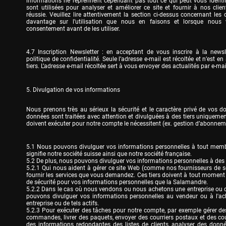
informations ne reprennent cependant pas tout ce qui peut vous identifi
sont utilisées pour analyser et améliorer ce site et fournir à nos clien
réussie. Veuillez lire attentivement la section ci-dessus concernant les c
davantage sur l’utilisation que nous en faisons et lorsque nous
consentement avant de les utiliser.
4.7 Inscription Newsletter : en acceptant de vous inscrire à la newsle
politique de confidentialité. Seule l’adresse e-mail est récoltée et n’est e
tiers. L’adresse e-mail récoltée sert à vous envoyer des actualités par e-mai
5. Divulgation de vos informations
Nous prenons très au sérieux la sécurité et le caractère privé de vos d
données sont traitées avec attention et divulguées à des tiers uniquement 
doivent exécuter pour notre compte le nécessitent (ex. gestion d’abonnem
5.1 Nous pouvons divulguer vos informations personnelles à tout membr
signifie notre société suisse ainsi que notre société française.

5.2 De plus, nous pouvons divulguer vos informations personnelles à des ti
5.2.1 Qui nous aident à gérer ce site Web (comme nos fournisseurs de ser
fournir les services que vous demandez. Ces tiers doivent à tout moment
de sécurité pour vos informations personnelles que la Salamandre.

5.2.2 Dans le cas où nous vendons ou nous achetons une entreprise ou de
pouvons divulguer vos informations personnelles au vendeur ou à l'achet
entreprise ou de tels actifs.

5.2.3 Pour exécuter des tâches pour notre compte, par exemple gérer des
commandes, livrer des paquets, envoyer des courriers postaux et des courri
des informations redondantes des listes de clients, analyser des donnée