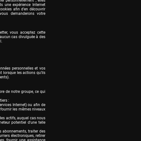
er personnellement ; elles 
ts une expérience Internet 
ookies afin d’en découvrir 
 vous demanderons votre 
tter, vous acceptez cette 
n aucun cas divulguée à des 
l.
onnées personnelles et vos 
lorsque les actions qu’ils 
ents). 
e de notre groupe, ce qui 
ers :

vices Internet) ou afin de 
 fournir les mêmes niveaux 
s actifs, auquel cas nous 
eur potentiel d'une telle 
 abonnements, traiter des 
ers électroniques, retirer 
s, fournir une assistance 