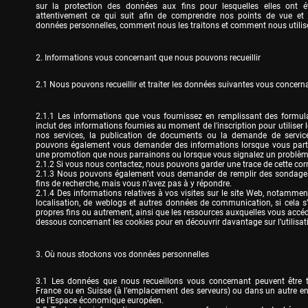
sur la protection des données aux fins pour lesquelles elles ont été
attentivement ce qui suit afin de comprendre nos points de vue et 
données personnelles, comment nous les traitons et comment nous utiliso
2. Informations vous concernant que nous pouvons recueillir
2.1 Nous pouvons recueillir et traiter les données suivantes vous concerna
2.1.1 Les informations que vous fournissez en remplissant des formulai
inclut des informations fournies au moment de l'inscription pour utiliser 
nos services, la publication de documents ou la demande de service
pouvons également vous demander des informations lorsque vous parti
une promotion que nous parrainons ou lorsque vous signalez un problème r
2.1.2 Si vous nous contactez, nous pouvons garder une trace de cette cor
2.1.3 Nous pouvons également vous demander de remplir des sondages 
fins de recherche, mais vous n’avez pas à y répondre.

2.1.4 Des informations relatives à vos visites sur le site Web, notamment
localisation, de weblogs et autres données de communication, si cela s’
propres fins ou autrement, ainsi que les ressources auxquelles vous accéde
dessous concernant les cookies pour en découvrir davantage sur l’utilisat
3. Où nous stockons vos données personnelles
3.1 Les données que nous recueillons vous concernant peuvent être tr
France ou en Suisse (à l’emplacement des serveurs) ou dans un autre end
de l'Espace économique européen.
