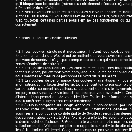
qu’il bloque tous les cookies (même ceux strictement nécessaires), vous 
à l’ensemble du site Web.

7.1.5 Nous avons configuré certains cookies sur votre appareil et no
autoriser l’utilisation. Si vous choisissez de ne pas le faire, vous pourrez 
Web, toutefois certaines parties pourraient ne pas fonctionner, ou du
correctement.
7.2 Nous utilisons les cookies suivants :
7.2.1 Les cookies strictement nécessaires. Il s'agit des cookies qui
fonctionnement du site Web et qui permettent que vous soyez en mesure 
que vous demandez. Il s’agit, par exemple, des cookies qui vous permette
zones sécurisées de notre site.

7.2.2 Les cookies fonctionnels. Ces cookies enregistrent des informatio
faites sur le site, par exemple votre nom, langue ou la région dans laquell
nous sommes en mesure de personnaliser votre visite sur le site.

7.2.3 Les cookies de performance. Ces cookies « analytiques » nous per
informations sur la façon dont les visiteurs utilisent le site, par exemple p
cartographier comment les visiteurs se déplacent dans le site. Ils enregistre
les pages que vous avez visitées et les liens que vous avez suivis. Ces
d'informations permettant de vous identifier. Toutes les informations
aide à améliorer la façon dont le site fonctionne.

7.2.3 (i) Nous comptons sur Google Analytics, un service fourni par Goog
analyser votre utilisation du site Web. Les informations générées p
soumises à la politique de confidentialité de Google et seront transférées
des serveurs situés aux États-Unis. Avant le transfert, elles seront rend
le dernier octet de l'adresse IP. Google traitera alors en notre nom ces d
utilisation du site Web, de compiler des rapports sur l'activité du site et d
liés à l'utilisation d'Internet. Google ne recoupera pas votre adresse 