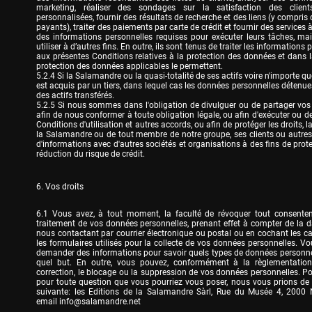
marketing, réaliser des sondages sur la satisfaction des clients,
personnalisées, fournir des résultats de recherche et des liens (y compris 
payants), traiter des paiements par carte de crédit et fournir des services à l
des informations personnelles requises pour exécuter leurs tâches, mais
utiliser à d’autres fins. En outre, ils sont tenus de traiter les information
aux présentes Conditions relatives à la protection des données et dans la
protection des données applicables le permettent.

5.2.4 Si la Salamandre ou la quasi-totalité de ses actifs voire n'importe 
est acquis par un tiers, dans lequel cas les données personnelles détenues 
des actifs transférés.

5.2.5 Si nous sommes dans l'obligation de divulguer ou de partager vos 
afin de nous conformer à toute obligation légale, ou afin d'exécuter ou de
Conditions d'utilisation et autres accords, ou afin de protéger les droits, la
la Salamandre ou de tout membre de notre groupe, ses clients ou autres
d'informations avec d'autres sociétés et organisations à des fins de protec
réduction du risque de crédit.
6. Vos droits
6.1 Vous avez, à tout moment, la faculté de révoquer tout consente
traitement de vos données personnelles, prenant effet à compter de la da
nous contactant par courrier électronique ou postal ou en cochant les c
les formulaires utilisés pour la collecte de vos données personnelles. V
demander des informations pour savoir quels types de données personnell
quel but. En outre, vous pouvez, conformément à la règlementation 
correction, le blocage ou la suppression de vos données personnelles. Pour
pour toute question que vous pourriez vous poser, nous vous prions de n
suivante: les Editions de la Salamandre Sàrl, Rue du Musée 4, 2000 N
email 
info@salamandre.net