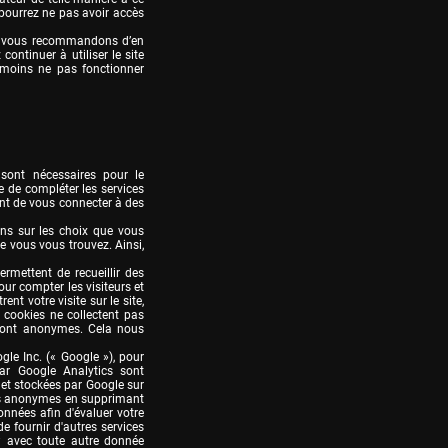
pourrez ne pas avoir accès 
us vous recommandons d’en 
continuer à utiliser le site 
 moins ne pas fonctionner 
 sont nécessaires pour le 
de compléter les services 
nt de vous connecter à des 
ns sur les choix que vous 
e vous vous trouvez. Ainsi, 
mettent de recueillir des 
our compter les visiteurs et 
nt votre visite sur le site, 
 cookies ne collectent pas 
 sont anonymes. Cela nous 
le Inc. (« Google »), pour 
ar Google Analytics sont 
 et stockées par Google sur 
ues anonymes en supprimant 
onnées afin d'évaluer votre 
e fournir d'autres services 
IP avec toute autre donnée 