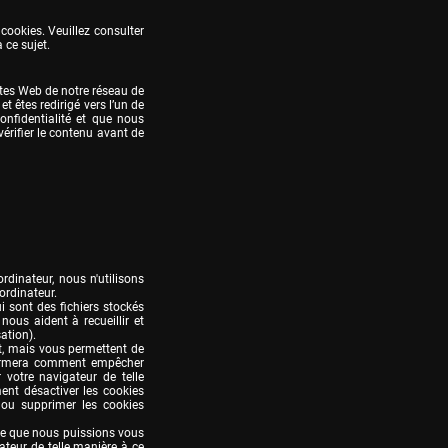
cookies. Veuillez consulter 
 ce sujet.
ites Web de notre réseau de 
et êtes redirigé vers l’un de 
onfidentialité et que nous 
érifier le contenu avant de 
rdinateur, nous n'utilisons 
rdinateur.

sont des fichiers stockés 
ous aident à recueillir et 
tion).

, mais vous permettent de 
formera comment empêcher 
votre navigateur de telle 
nt désactiver les cookies 
ou supprimer les cookies 
e que nous puissions vous 
ateur de telle manière à ce 