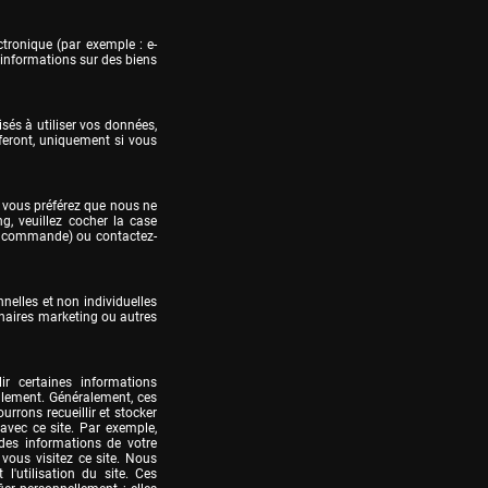
ctronique (par exemple : e-
nformations sur des biens 
sés à utiliser vos données, 
feront, uniquement si vous 
 vous préférez que nous ne 
, veuillez cocher la case 
de commande) ou contactez-
elles et non individuelles 
aires marketing ou autres 
r certaines informations 
llement. Généralement, ces 
rons recueillir et stocker 
vec ce site. Par exemple, 
des informations de votre 
ous visitez ce site. Nous 
l'utilisation du site. Ces 