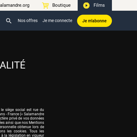
alamandre.org
Boutique
Films
Nos offres
Je me connecte
Je m'abonne
ALITÉ
le siège social est rue du 
ns - France (« Salamandre 
actère privé de vos données 
ées ainsi que nos Mentions 
ersonnelle obtenue lors de 
ons les cookies. Tous les 
 la législation en vigueur 