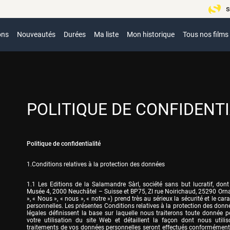
s
ons
Nouveautés
Durées
Ma liste
Mon historique
Tous nos films
POLITIQUE DE CONFIDENTI
Politique de confidentialité
1.Conditions relatives à la protection des données
1.1 Les Editions de la Salamandre Sàrl, société sans but lucratif, dont 
Musée 4, 2000 Neuchâtel – Suisse et BP75, ZI rue Noirichaud, 25290 Orna
», « Nous », « nous », « notre ») prend très au sérieux la sécurité et le car
personnelles. Les présentes Conditions relatives à la protection des donn
légales définissent la base sur laquelle nous traiterons toute donnée p
votre utilisation du site Web et détaillent la façon dont nous utilis
traitements de vos données personnelles seront effectués conformément à