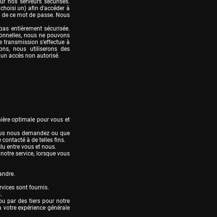
r nos serveurs sécurisés. 
oisi un) afin d'accéder à 
té de ce mot de passe. Nous 
pas entièrement sécurisée. 
onnelles, nous ne pouvons 
 transmission s’effectue à 
ns, nous utiliserons des 
r un accès non autorisé.
ière optimale pour vous et 
vous nous demandez ou que 
ontacté à de telles fins.

u entre vous et nous.

notre service, lorsque vous 
ndre.

vices sont fournis.



 par des tiers pour notre 
 votre expérience générale 