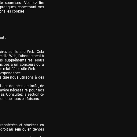
 soumises. Veuillez lire 
pratiques concernant vos 
ns les cookies.
nt :
res sur le site Web. Cela 
le site Web, l’abonnement à 
s supplémentaires. Nous 
cipez à un concours ou à 
elatif à ce site Web.

respondance.

que nous utilisons à des 
 des données de trafic, de 
avère nécessaire pour nos 
z. Consultez la section ci-
ion que nous en faisons.
ansférées et stockées en 
roit au sein ou en dehors 