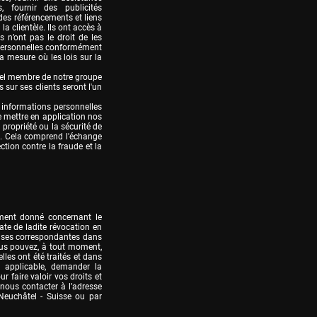
 fournir des publicités 
des référencements et liens 
a clientèle. Ils ont accès à 
 n’ont pas le droit de les 
s personnelles conformément 
 mesure où les lois sur la 
quel membre de notre groupe 
sur ses clients seront l'un 
informations personnelles 
 mettre en application nos 
 propriété ou la sécurité de 
. Cela comprend l'échange 
tion contre la fraude et la 
ment donné concernant le 
te de ladite révocation en 
ases correspondantes dans 
ous pouvez, à tout moment, 
es ont été traités et dans 
applicable, demander la 
 faire valoir vos droits et 
ous contacter à l’adresse 
euchâtel - Suisse ou par 