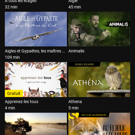
A tous les étages
Aigle
32 min
45 min
Aigles et Gypaètes, les maîtres du ciel
Animalis
109 min
Gratuit
Apprenez-les tous
Athena
4 min
5 min