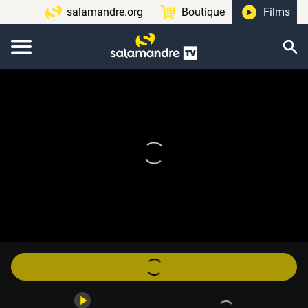
salamandre.org
Boutique
Films