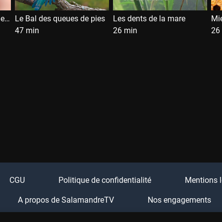
L'escargot dans la spirale du temps
Le Bal des queues de pies
Les dents de la mare
Mie
47 min
26 min
26
CGU
Politique de confidentialité
Mentions l
A propos de SalamandreTV
Nos engagements
Boutique Salamandre
Festival Salamandre
FA