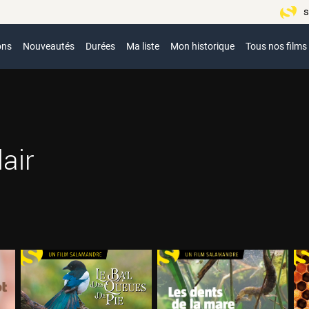
s
ons
Nouveautés
Durées
Ma liste
Mon historique
Tous nos films
air