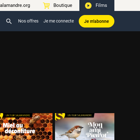
alamandre.org
Boutique
Films
Nos offres
Je me connecte
Je m'abonne