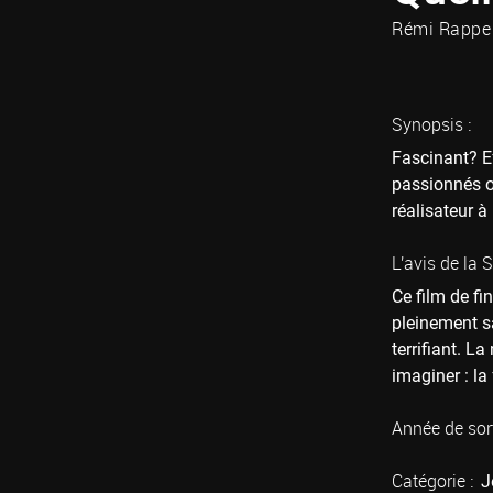
Rémi Rappe
Synopsis :
Fascinant? Ef
passionnés o
réalisateur à l
L'avis de la 
Ce film de fi
pleinement sa
terrifiant. 
imaginer : l
Année de sort
Catégorie :
J