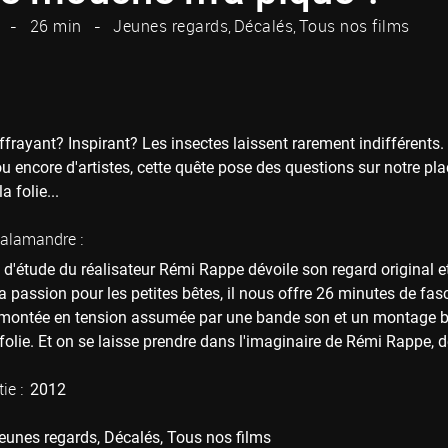
26 min
Jeunes regards
Décalés
Tous nos films
frayant? Inspirant? Les insectes laissent rarement indifférents. 
u encore d'artistes, cette quête pose des questions sur notre p
a folie...
Salamandre :
n d'étude du réalisateur Rémi Rappe dévoile son regard original et
 passion pour les petites bêtes, il nous offre 26 minutes de fas
La montée en tension assumée par une bande son et un montage b
a folie. Et on se laisse prendre dans l'imaginaire de Rémi Rapp
ie :
2012
eunes regards
Décalés
Tous nos films