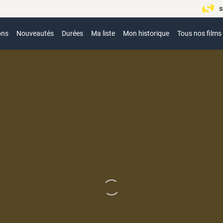
s
ons
Nouveautés
Durées
Ma liste
Mon historique
Tous nos films