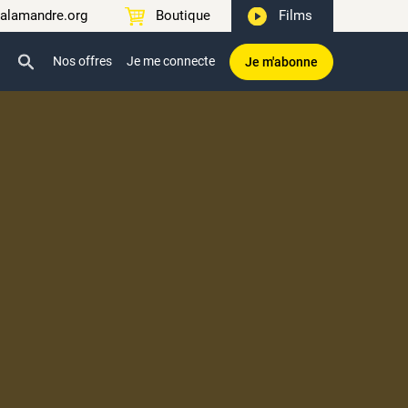
alamandre.org
Boutique
Films
Nos offres
Je me connecte
Je m'abonne