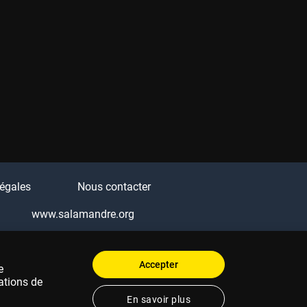
égales
Nous contacter
www.salamandre.org
Q
Accepter
e
ations de
En savoir plus