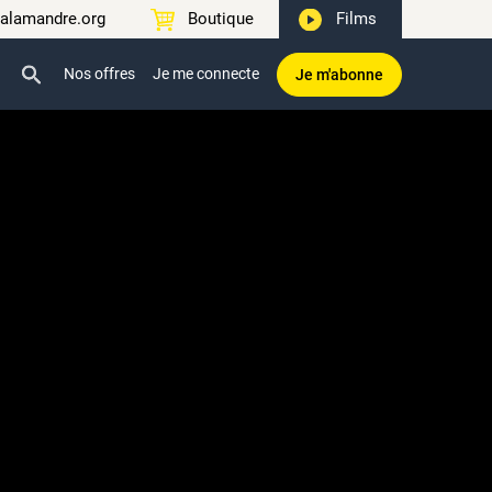
alamandre.org
Boutique
Films
Nos offres
Je me connecte
Je m'abonne