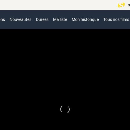
s
ons
Nouveautés
Durées
Ma liste
Mon historique
Tous nos films