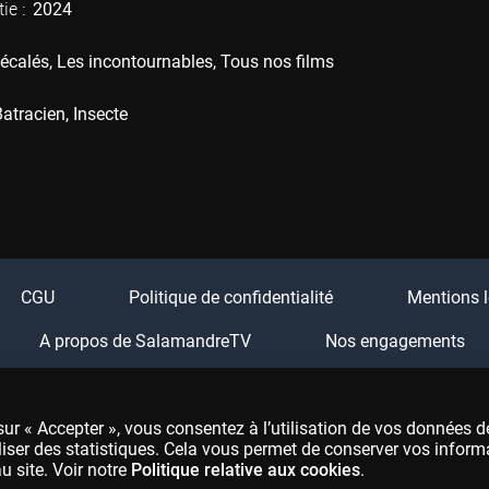
ie :
2024
écalés
Les incontournables
Tous nos films
Batracien
Insecte
CGU
Politique de confidentialité
Mentions l
A propos de SalamandreTV
Nos engagements
Boutique Salamandre
Festival Salamandre
FA
ur « Accepter », vous consentez à l’utilisation de vos données d
liser des statistiques. Cela vous permet de conserver vos inform
u site. Voir notre
Politique relative aux cookies
.