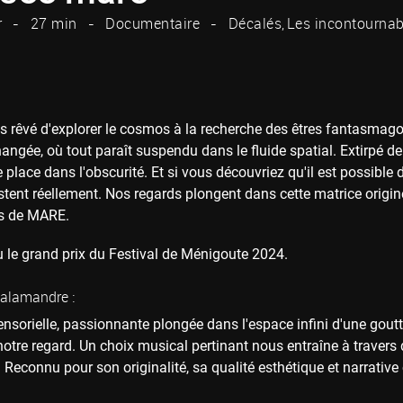
r
27 min
Documentaire
Décalés
Les incontournab
s rêvé d'explorer le cosmos à la recherche des êtres fantasmago
hangée, où tout paraît suspendu dans le fluide spatial. Extirpé d
e place dans l'obscurité. Et si vous découvriez qu'il est possible 
stent réellement. Nos regards plongent dans cette matrice origine
rs de MARE.
u le grand prix du Festival de Ménigoute 2024.
Salamandre :
nsorielle, passionnante plongée dans l'espace infini d'une gout
otre regard. Un choix musical pertinant nous entraîne à travers 
 Reconnu pour son originalité, sa qualité esthétique et narrative 