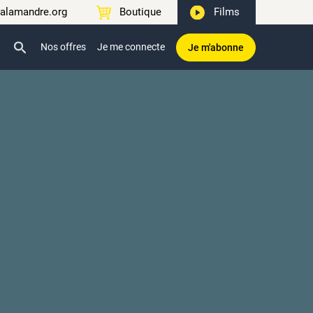
alamandre.org
Boutique
Films
Nos offres
Je me connecte
Je m'abonne