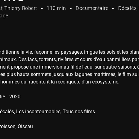
et
Thierry Robert
110 min
Documentaire
Décalés
rage
nditionne la vie, façonne les paysages, irrigue les sols et les pl
maux. Des lacs, torrents, rivières et cours d'eau par milliers p
ent propose une immersion au fil de l'eau, sur quatre saisons, 
Des plus hauts sommets jusqu'aux lagunes maritimes, le film sui
 hommes qui racontent la reconquête d'un écosystème.
ie :
2020
écalés
Les incontournables
Tous nos films
Poisson
Oiseau