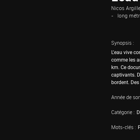
Nicos Argill
long mét
Synopsis :
L'eau vive co
comme les ani
km. Ce docum
captivants. 
bordent. Des
Année de sort
Catégorie :
D
Mots-clés :