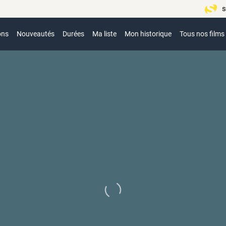
s
ons
Nouveautés
Durées
Ma liste
Mon historique
Tous nos films