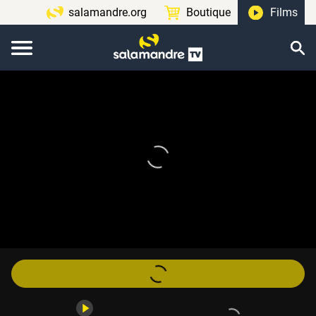
salamandre.org
Boutique
Films