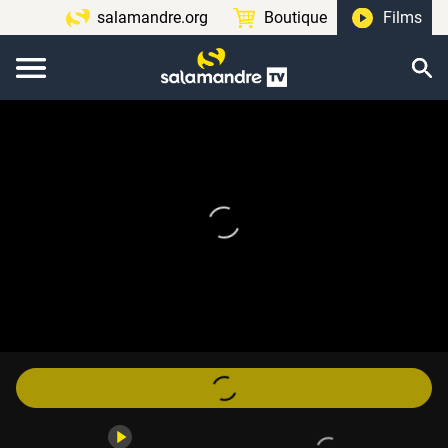
salamandre.org
Boutique
Films