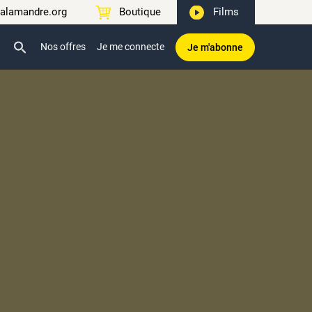
alamandre.org
Boutique
Films
Nos offres
Je me connecte
Je m'abonne