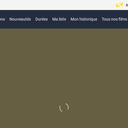
s
ons
Nouveautés
Durées
Ma liste
Mon historique
Tous nos films