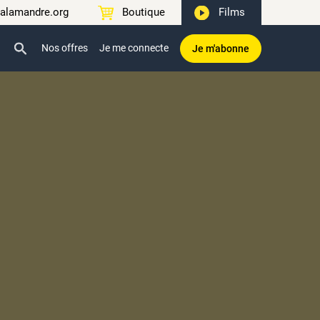
alamandre.org
Boutique
Films
Nos offres
Je me connecte
Je m'abonne