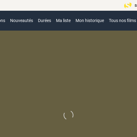
s
ons
Nouveautés
Durées
Ma liste
Mon historique
Tous nos films