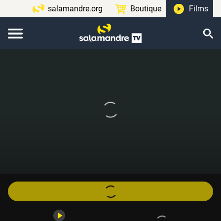
salamandre.org
Boutique
Films