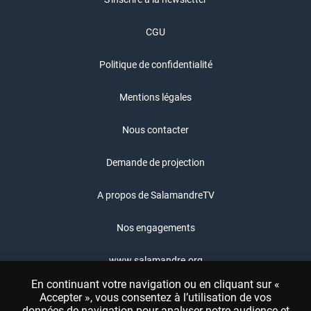
CGU
Politique de confidentialité
Mentions légales
Nous contacter
Demande de projection
A propos de SalamandreTV
Nos engagements
www.salamandre.org
En continuant votre navigation ou en cliquant sur «
Boutique Salamandre
Accepter », vous consentez à l’utilisation de vos
données de navigation pour analyser notre audience et