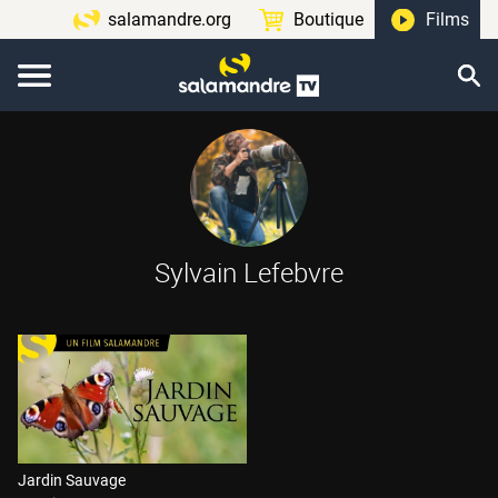
salamandre.org
Boutique
Films
Sylvain Lefebvre
Jardin Sauvage