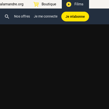
alamandre.org
Boutique
Films
Nos offres
Je me connecte
Je m'abonne