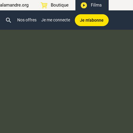
alamandre.org
Boutique
Films
Nos offres
Je me connecte
Je m'abonne