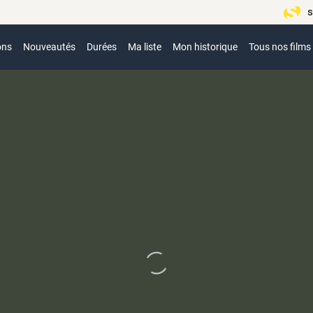
s
ons
Nouveautés
Durées
Ma liste
Mon historique
Tous nos films