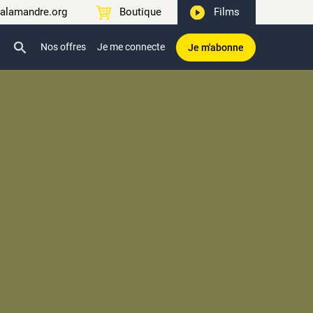
alamandre.org
Boutique
Films
Nos offres
Je me connecte
Je m'abonne