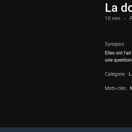
La d
10 min
R
Synopsis :
Elles ont l'a
une question
Catégorie :
L
Mots-clés :