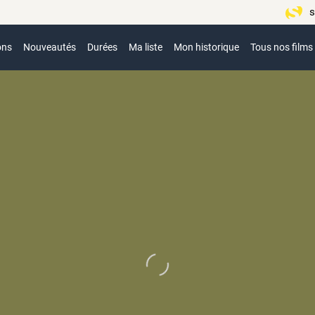
s
ons
Nouveautés
Durées
Ma liste
Mon historique
Tous nos films