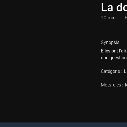
La d
10 min
R
Synopsis :
Elles ont l'a
une question
Catégorie :
L
Mots-clés :