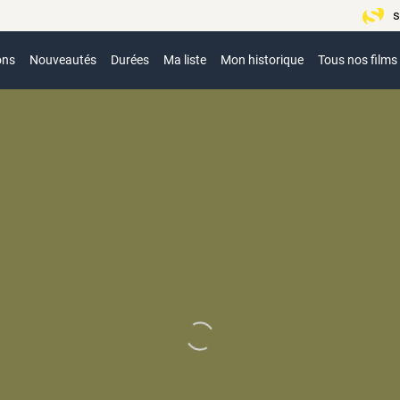
s
ons
Nouveautés
Durées
Ma liste
Mon historique
Tous nos films