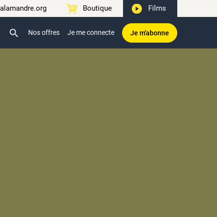
alamandre.org
Boutique
Films
Nos offres
Je me connecte
Je m'abonne