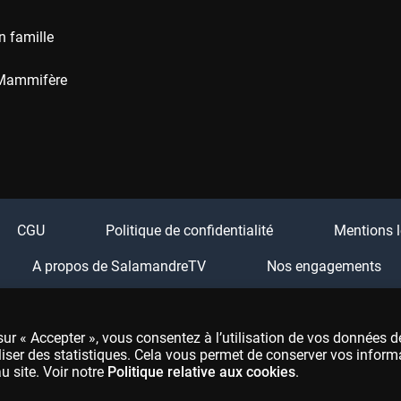
n famille
Mammifère
CGU
Politique de confidentialité
Mentions l
A propos de SalamandreTV
Nos engagements
Boutique Salamandre
Festival Salamandre
FA
ur « Accepter », vous consentez à l’utilisation de vos données d
liser des statistiques. Cela vous permet de conserver vos inform
u site. Voir notre
Politique relative aux cookies
.