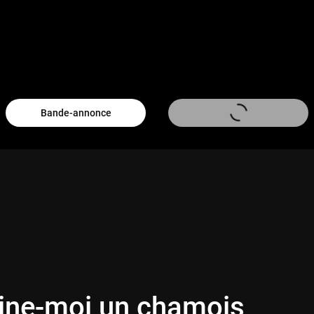
Bande-annonce
ine-moi un chamois