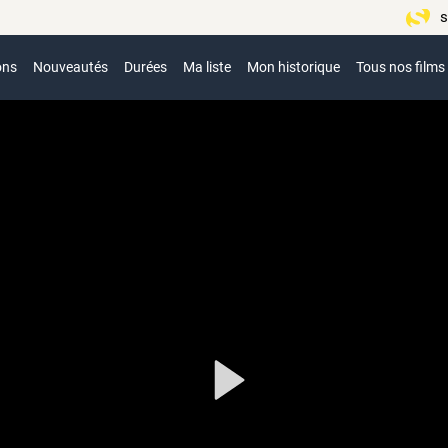
s
ons
Nouveautés
Durées
Ma liste
Mon historique
Tous nos films