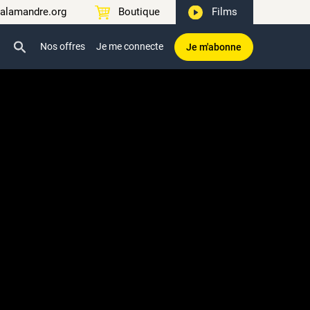
alamandre.org
Boutique
Films
Nos offres
Je me connecte
Je m'abonne