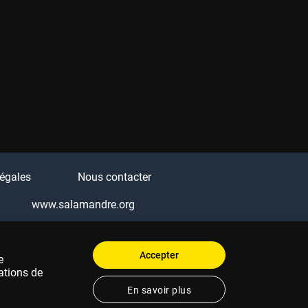
égales
Nous contacter
www.salamandre.org
Q
Accepter
e
ations de
En savoir plus