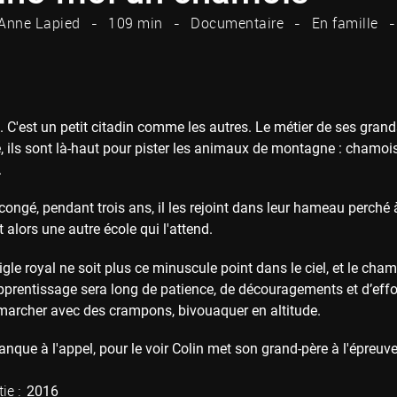
Anne Lapied
109 min
Documentaire
En famille
. C'est un petit citadin comme les autres. Le métier de ses grands 
e, ils sont là-haut pour pister les animaux de montagne : chamois,
.
congé, pendant trois ans, il les rejoint dans leur hameau perché
t alors une autre école qui l'attend.
igle royal ne soit plus ce minuscule point dans le ciel, et le cham
apprentissage sera long de patience, de découragements et d’effor
à marcher avec des crampons, bivouaquer en altitude.
que à l'appel, pour le voir Colin met son grand-père à l'épreuve. 
ie :
2016