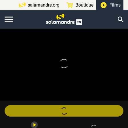
salamandre.org
Boutique
Films