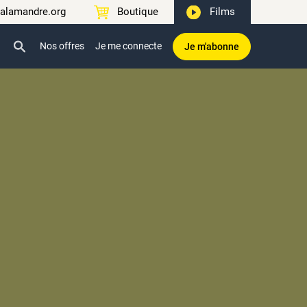
alamandre.org
Boutique
Films
Nos offres
Je me connecte
Je m'abonne