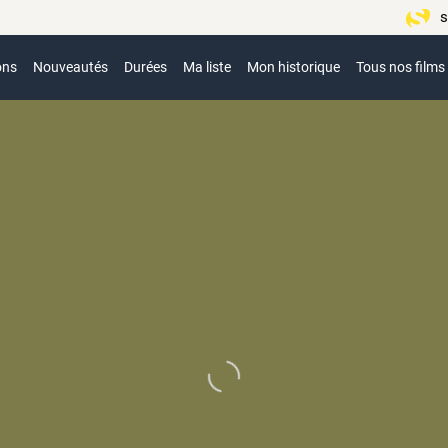
s
ons
Nouveautés
Durées
Ma liste
Mon historique
Tous nos films