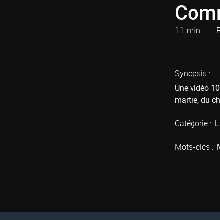
Comm
11 min
R
Synopsis :
Une vidéo 10
martre, du ch
Catégorie :
L
Mots-clés :