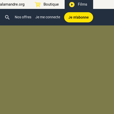
alamandre.org
Boutique
Films
Nos offres
Je me connecte
Je m'abonne