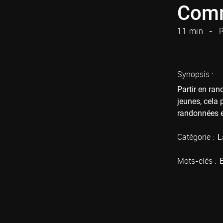
Comme
11 min
R
Synopsis :
Partir en ran
jeunes, cela 
randonnées e
Catégorie :
L
Mots-clés :