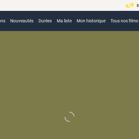
s
ons
Nouveautés
Durées
Ma liste
Mon historique
Tous nos films