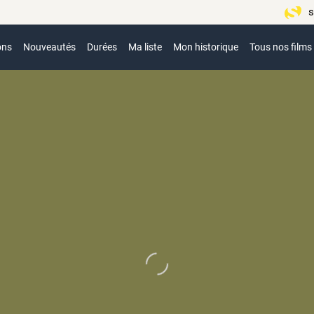
s
ons
Nouveautés
Durées
Ma liste
Mon historique
Tous nos films