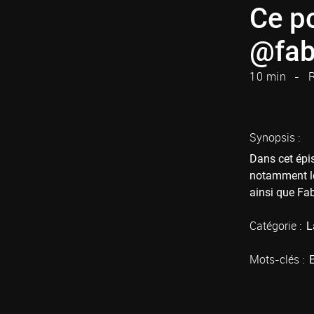
Ce po
@fab
10 min
R
Synopsis :
Dans cet épi
notamment le 
ainsi que Fa
Catégorie :
L
Mots-clés :