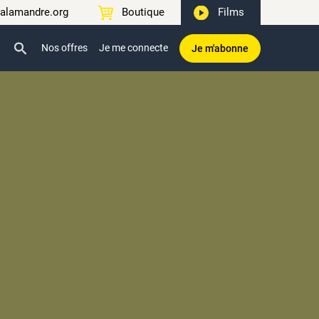
alamandre.org
Boutique
Films
Nos offres
Je me connecte
Je m'abonne