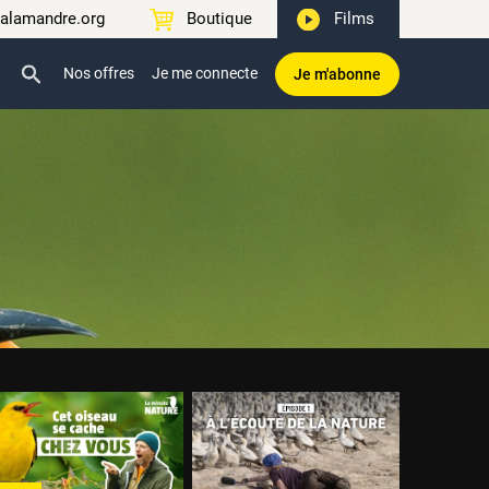
alamandre.org
Boutique
Films
Nos offres
Je me connecte
Je m'abonne