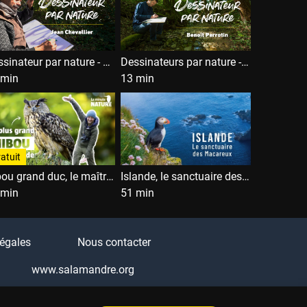
Dessinateur par nature - Jean Chevallier
Dessinateurs par nature - Benoit Perrotin
 min
13 min
atuit
Hibou grand duc, le maître de la nuit
Islande, le sanctuaire des macareux
 min
51 min
égales
Nous contacter
www.salamandre.org
Q