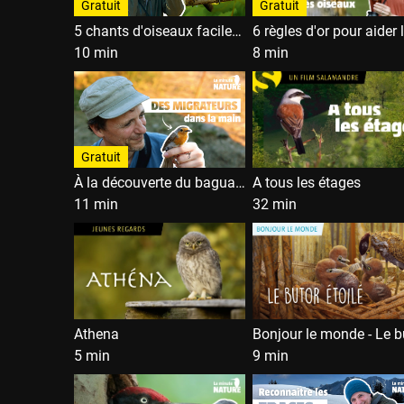
Gratuit
Gratuit
5 chants d'oiseaux faciles à reconnaître
10 min
8 min
Gratuit
À la découverte du baguage des oiseaux migrateurs
A tous les étages
11 min
32 min
Athena
5 min
9 min