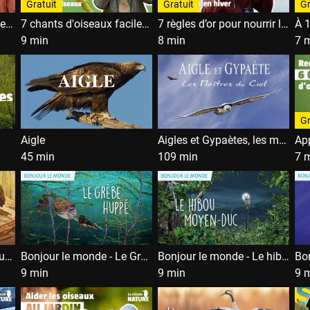
Gratuit
Gratuit
Gr
6 règles d'or pour aider les oiseaux en été
7 chants d'oiseaux faciles à reconnaître
7 règles d’or pour nourrir les oiseaux en hiver
9 min
8 min
7 
Gr
Aigle
Aigles et Gypaètes, les maîtres du ciel
45 min
109 min
7 
Bonjour le monde - Le butor
Bonjour le monde - Le Grèbe huppé
Bonjour le monde - Le hibou moyen-duc
9 min
9 min
9 