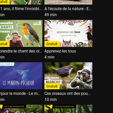
atuit
À 11 ans, il filme l'invisible loriot !
A l'écoute de la nature - Episode 1
min
49 min
atuit
Gratuit
Apprendre le chant des oiseaux (Rougegorge, Chardonneret, Hirondelle...)
Apprenez-les tous
min
4 min
Gratuit
Bonjour le monde - Le martin-pêcheur
Ces oiseaux ont des pouvoirs extraordinaires !
min
10 min