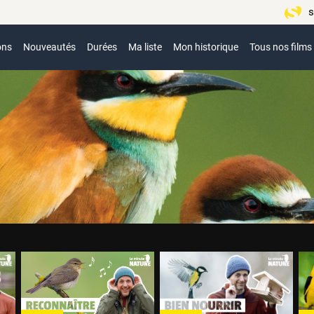
s
ons
Nouveautés
Durées
Ma liste
Mon historique
Tous nos films