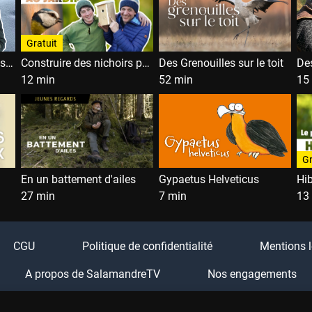
Gratuit
Comment reconnaître les traces des animaux ?
Construire des nichoirs pour oiseaux facilement !
Des Grenouilles sur le toit
12 min
52 min
15
Gr
En un battement d'ailes
Gypaetus Helveticus
27 min
7 min
13
CGU
Politique de confidentialité
Mentions l
A propos de SalamandreTV
Nos engagements
Boutique Salamandre
Festival Salamandre
FA