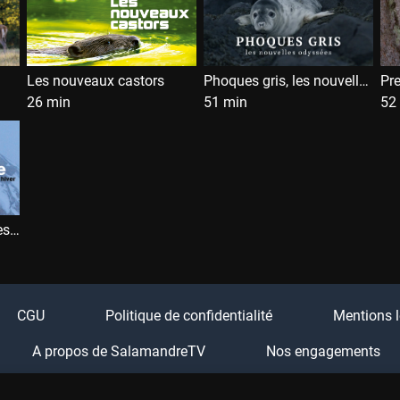
Les nouveaux castors
Phoques gris, les nouvelles odyssées
Pr
26 min
51 min
52
Survivre, les animaux des alpes en hiver
CGU
Politique de confidentialité
Mentions l
A propos de SalamandreTV
Nos engagements
Boutique Salamandre
Festival Salamandre
FA