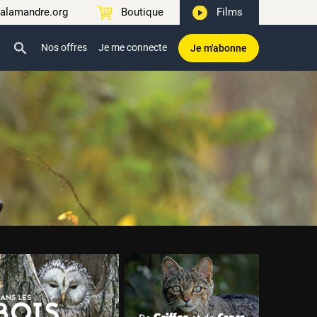
alamandre.org
Boutique
Films
Nos offres
Je me connecte
Je m'abonne