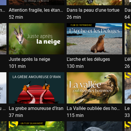
Aigles et Gypaètes, les maîtres du ciel
Attention fragile, les étangs de Brenne
Dans la peau d'une tortue
Dan
52 min
26 min
64
Juste après la neige
L’arche et les déluges
L'é
101 min
130 min
26
La Fabuleuse histoire du Gypaète
La grebe amoureuse d'Iran
La Vallée oubliée des hommes
Le 
37 min
115 min
33