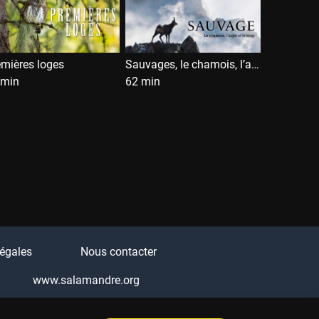
emières loges
Sauvages, le chamois, l’aigle et le loup
 min
62 min
égales
Nous contacter
www.salamandre.org
Q