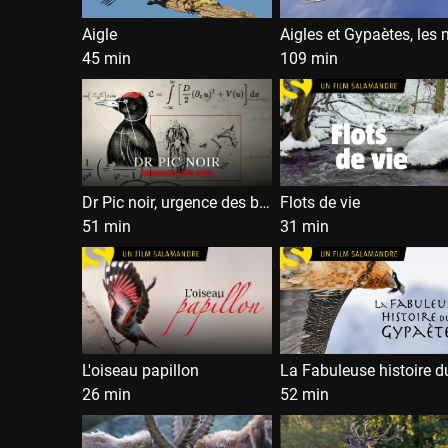
Aigle
45 min
109 min
Dr Pic noir, urgence des bois
Flots de vie
51 min
31 min
L'oiseau papillon
26 min
52 min