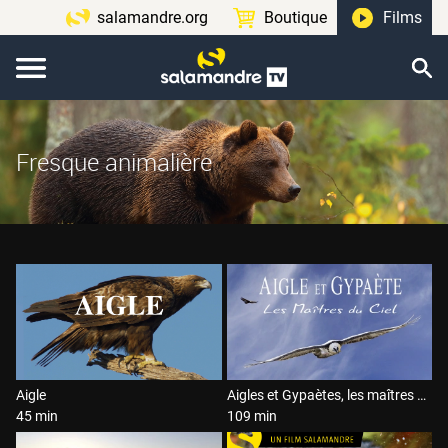
salamandre.org
Boutique
Films
Fresque animalière
Aigle
Aigles et Gypaètes, les maîtres du ciel
45 min
109 min