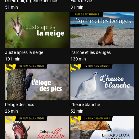
Dr Pic noir, urgence des bois
Flots de vie
51 min
31 min
Juste après la neige
L’arche et les déluges
101 min
130 min
L'éloge des pics
L'heure blanche
26 min
52 min