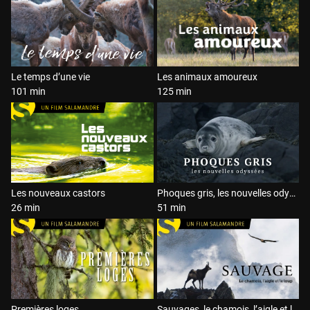
Le temps d’une vie
Les animaux amoureux
101 min
125 min
Les nouveaux castors
Phoques gris, les nouvelles odyssées
26 min
51 min
Premières loges
Sauvages, le chamois, l’aigle et le loup