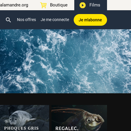
alamandre.org
Boutique
Films
Nos offres
Je me connecte
Je m'abonne