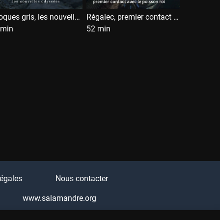
Phoques gris, les nouvelles odyssées
Régalec, premier contact avec le poisson roi
 min
52 min
égales
Nous contacter
www.salamandre.org
Q