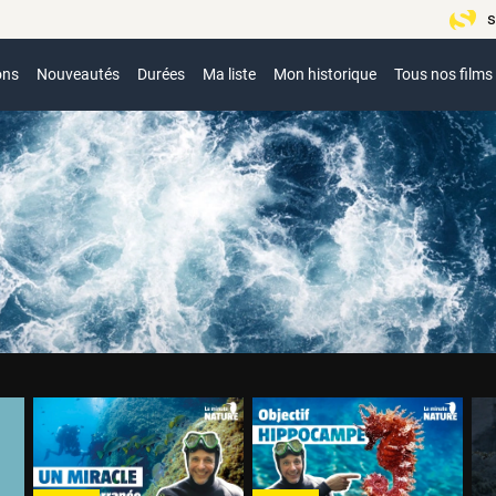
s
ons
Nouveautés
Durées
Ma liste
Mon historique
Tous nos films