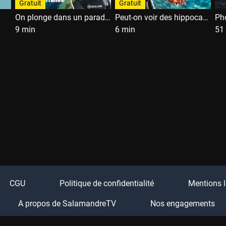
Gratuit
Gratuit
On plonge dans un paradis au large de Marseille
Peut-on voir des hippocampes en Méditerranée?
9 min
6 min
51
CGU
Politique de confidentialité
Mentions l
A propos de SalamandreTV
Nos engagements
Boutique Salamandre
Festival Salamandre
FA