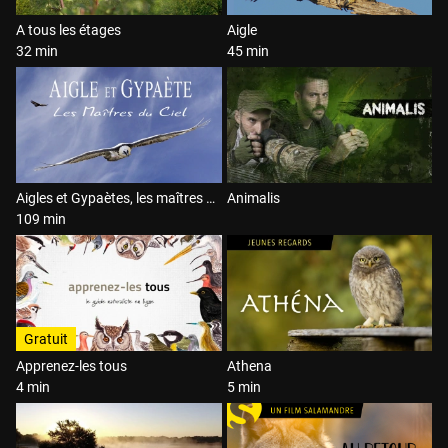
A tous les étages
Aigle
32 min
45 min
Aigles et Gypaètes, les maîtres du ciel
Animalis
109 min
Gratuit
Apprenez-les tous
Athena
4 min
5 min