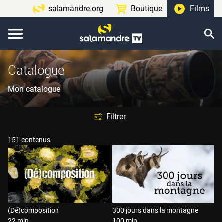
salamandre.org
Boutique
Films
Catalogue
Mon catalogue
Filtrer
151 contenus
(Dé)composition
300 jours dans la montagne
22 min
100 min