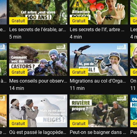
Gratuit
Gratuit
Gr
Les secrets de l'épicéa, le vrai sapin de Noël
Les secrets de l'érable, arbre de l'amour
Les secrets de l'if, arbre mortel immortel
5 min
4 min
4 
Gratuit
Gratuit
Gr
Mes 7 clés pour résister à l'éco-anxiété
Mes conseils pour observer des castors avec @laviepartout
Migrations au col d’Organbidexka
14 min
11 min
11
Gratuit
Gratuit
Gr
On suit le lièvre en pleine nuit !
Où est passé le lagopède alpin ?
Peut-on se baigner dans cette rivière ?