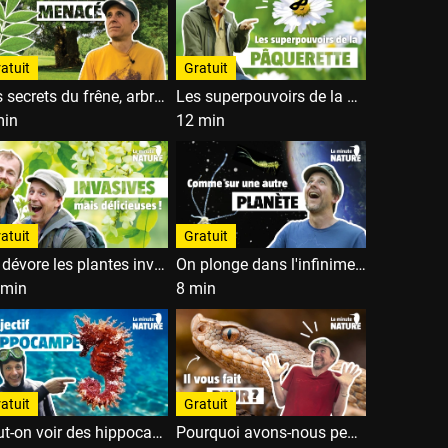
atuit
Gratuit
Les secrets du frêne, arbre cosmique
Les superpouvoirs de la pâquerette
min
12 min
atuit
Gratuit
On dévore les plantes invasives avec ‪@lechemindelanature-lachaine‬ !
On plonge dans l'infiniment proche !
 min
8 min
atuit
Gratuit
Peut-on voir des hippocampes en Méditerranée?
Pourquoi avons-nous peur des serpents ?