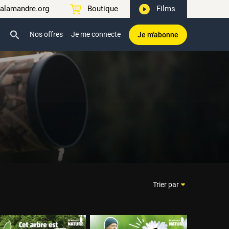
alamandre.org
Boutique
Films
Nos offres
Je me connecte
Je m'abonne
Trier par