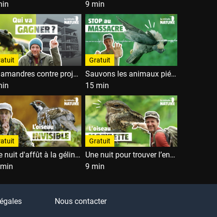
min
9 min
atuit
Gratuit
Salamandres contre projet immobilier
Sauvons les animaux piégés !
min
15 min
atuit
Gratuit
Une nuit d'affût à la gélinotte des bois
Une nuit pour trouver l’engoulevent
 min
9 min
égales
Nous contacter