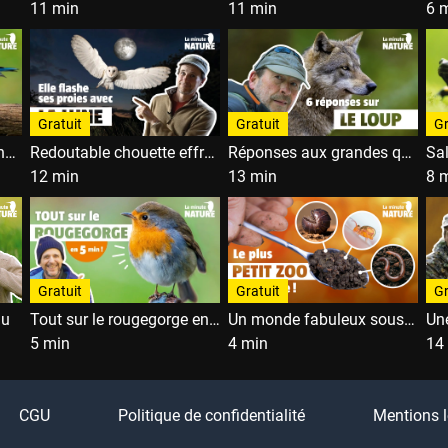
11 min
11 min
6 
Gratuit
Gratuit
Gr
Reconnaître les 6 mésanges à coup sûr... et aussi les fausses mésanges
Redoutable chouette effraie
Réponses aux grandes questions sur le loup avec Jean-Michel Bertrand.
12 min
13 min
8 
Gratuit
Gratuit
Gr
au
Tout sur le rougegorge en 5 minutes
Un monde fabuleux sous nos pieds !
5 min
4 min
14
CGU
Politique de confidentialité
Mentions l