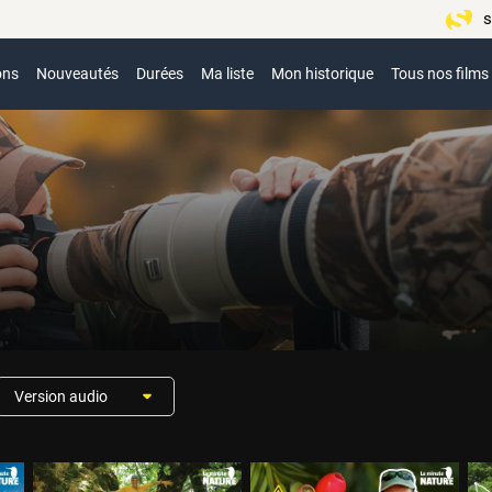
s
ons
Nouveautés
Durées
Ma liste
Mon historique
Tous nos films
Version audio